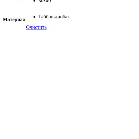
30х40
Габбро-диобаз
Материал
Очистить