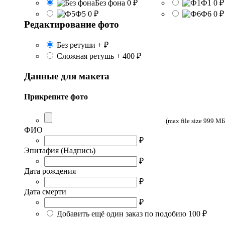
Без фона
0 ₽
Ф1
0 ₽
Ф5
0 ₽
Ф6
0 ₽
Редактирование фото
Без ретуши
+
₽
Сложная ретушь
+
400 ₽
Данные для макета
Прикрепите фото
(max file size 999 МБ
ФИО
₽
Эпитафия (Надпись)
₽
Дата рождения
₽
Дата смерти
₽
Добавить ещё один заказ по подобию
100 ₽