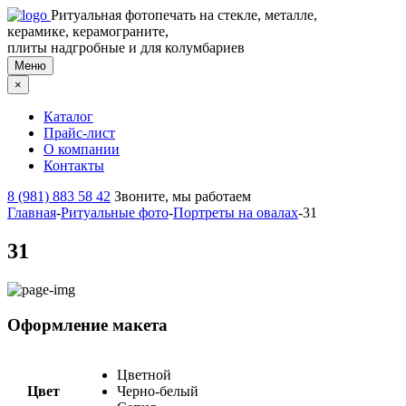
Ритуальная фотопечать на стекле, металле,
керамике, керамограните,
плиты надгробные и для колумбариев
Меню
×
Каталог
Прайс-лист
О компании
Контакты
8 (981) 883 58 42
Звоните, мы работаем
Главная
-
Ритуальные фото
-
Портреты на овалах
-
31
31
Оформление макета
Цветной
Цвет
Черно-белый