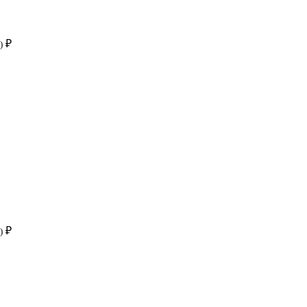
₽
)
₽
)