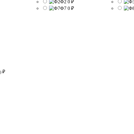
Ф2
0 ₽
Ф7
0 ₽
₽
)