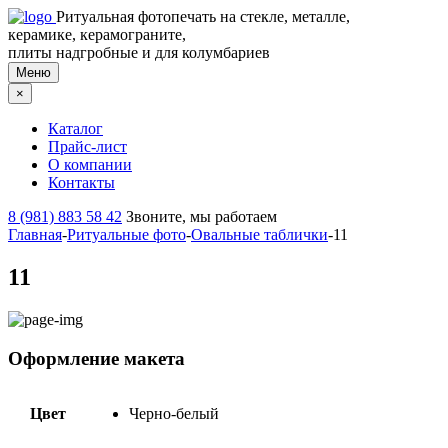
Ритуальная фотопечать на стекле, металле,
керамике, керамограните,
плиты надгробные и для колумбариев
Меню
×
Каталог
Прайс-лист
О компании
Контакты
8 (981) 883 58 42
Звоните, мы работаем
Главная
-
Ритуальные фото
-
Овальные таблички
-
11
11
Оформление макета
Цвет
Черно-белый